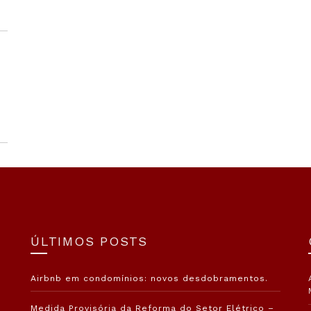
ÚLTIMOS POSTS
Airbnb em condomínios: novos desdobramentos.
Medida Provisória da Reforma do Setor Elétrico –