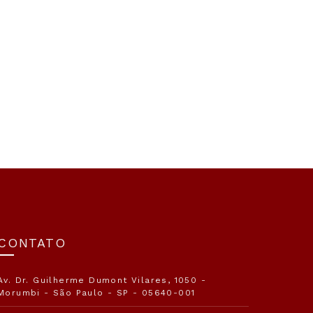
CONTATO
Av. Dr. Guilherme Dumont Vilares, 1050 -
Morumbi - São Paulo - SP - 05640-001