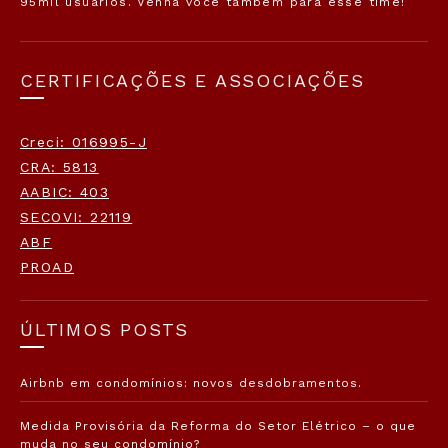
95mil usuários. Venha você também para esse time!
CERTIFICAÇÕES E ASSOCIAÇÕES
Creci: 016995-J
CRA: 5813
AABIC: 403
SECOVI: 22119
ABF
PROAD
ÚLTIMOS POSTS
Airbnb em condomínios: novos desdobramentos.
Medida Provisória da Reforma do Setor Elétrico – o que
muda no seu condomínio?