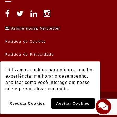
Assine nossa Newletter
Politica de Cookies
Politica de Privacidade
Termos de Uso
Utilizamos cookies para oferecer melhor
experiência, melhorar o desempenho,
analisar como você interage em nosso
site e personalizar conteúdo.
© 2021 Manager. Todos os direitos
Recusar Cookies
Aceitar Cookies
reservados.