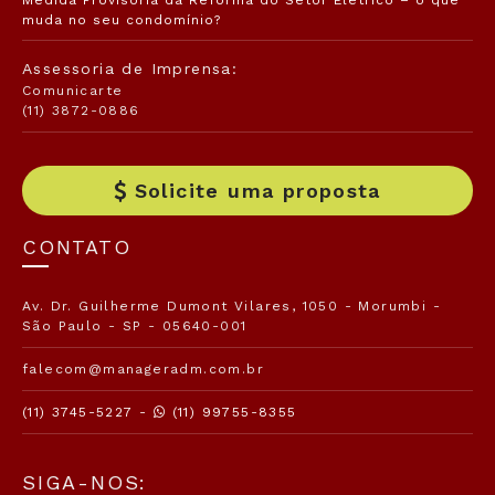
Medida Provisória da Reforma do Setor Elétrico – o que
muda no seu condomínio?
Assessoria de Imprensa:
Comunicarte
(11) 3872-0886
Solicite uma proposta
CONTATO
Av. Dr. Guilherme Dumont Vilares, 1050 - Morumbi -
São Paulo - SP - 05640-001
falecom@manageradm.com.br
(11) 3745-5227 -
(11) 99755-8355
SIGA-NOS: