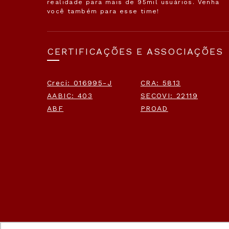
realidade para mais de 95mil usuários. Venha
você também para esse time!
CERTIFICAÇÕES E ASSOCIAÇÕES
Creci: 016995-J
CRA: 5813
AABIC: 403
SECOVI: 22119
ABF
PROAD