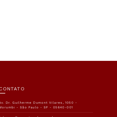
CONTATO
Av. Dr. Guilherme Dumont Vilares, 1050 -
Morumbi - São Paulo - SP - 05640-001