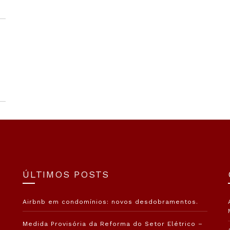
ÚLTIMOS POSTS
Airbnb em condomínios: novos desdobramentos.
Medida Provisória da Reforma do Setor Elétrico –