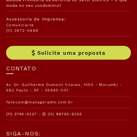
Medida Provisória da Reforma do Setor Elétrico – o que
muda no seu condomínio?
Assessoria de Imprensa:
Comunicarte
(11) 3872-0886
Solicite uma proposta
CONTATO
Av. Dr. Guilherme Dumont Vilares, 1050 - Morumbi -
São Paulo - SP - 05640-001
falecom@manageradm.com.br
(11) 3745-5227 -
(11) 99755-8355
SIGA-NOS: