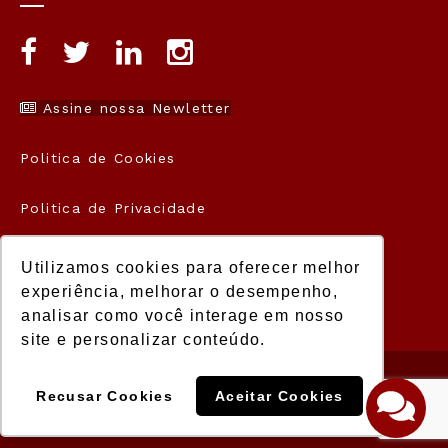
Assine nossa Newletter
Politica de Cookies
Politica de Privacidade
Termos de Uso
Utilizamos cookies para oferecer melhor
experiência, melhorar o desempenho,
analisar como você interage em nosso
site e personalizar conteúdo.
© 2021 Manager. Todos os direitos
Recusar Cookies
Aceitar Cookies
reservados.