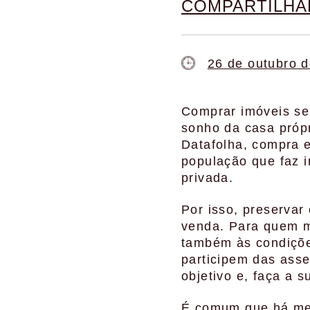
COMPARTILH
26 de outubro 
Comprar imóveis sem
sonho da casa própr
Datafolha, compra 
população que faz i
privada.
Por isso, preserva
venda. Para quem m
também às condiçõe
participem das asse
objetivo e, faça a 
É comum que há med