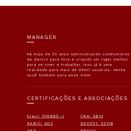
MANAGER
Há mais de 30 anos administrando condomínios
de dentro para fora e criando um lugar melhor
para se viver e trabalhar. Isso já é uma
realidade para mais de 95mil usuários. Venha
você também para esse time!
CERTIFICAÇÕES E ASSOCIAÇÕES
Creci: 016995-J
CRA: 5813
AABIC: 403
SECOVI: 22119
ABF
PROAD