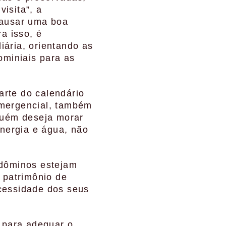
isita”, a
causar uma boa
a isso, é
ária, orientando as
ominiais para as
arte do calendário
emergencial, também
guém deseja morar
nergia e água, não
ndôminos estejam
 patrimônio de
cessidade dos seus
a para adequar o