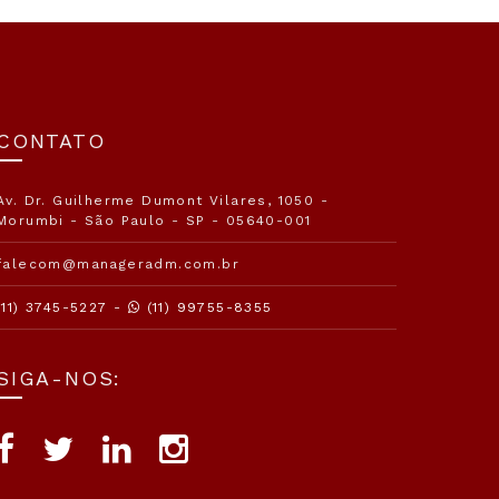
CONTATO
Av. Dr. Guilherme Dumont Vilares, 1050 -
Morumbi - São Paulo - SP - 05640-001
falecom@manageradm.com.br
(11) 3745-5227 -
(11) 99755-8355
SIGA-NOS: