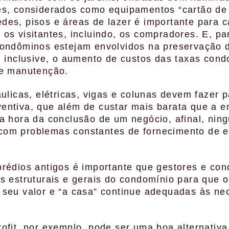
s, considerados como equipamentos “cartão de v
des, pisos e áreas de lazer é importante para 
os visitantes, incluindo, os compradores. E, par
ondôminos estejam envolvidos na preservação di
, inclusive, o aumento de custos das taxas cond
de manutenção.
áulicas, elétricas, vigas e colunas devem fazer p
entiva, que além de custar mais barata que a 
a hora da conclusão de um negócio, afinal, nin
om problemas constantes de fornecimento de e
prédios antigos é importante que gestores e co
s estruturais e gerais do condomínio para que o
 seu valor e “a casa” continue adequadas às ne
ofit, por exemplo, pode ser uma boa alternativ