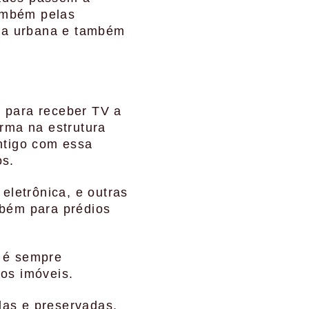
também pelas
ça urbana e também
 para receber TV a
orma na estrutura
ntigo com essa
os.
eletrônica, e outras
mbém para prédios
 é sempre
os imóveis.
das e preservadas,