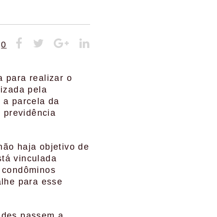
0
 para realizar o
izada pela
 a parcela da
 previdência
ão haja objetivo de
tá vinculada
s condôminos
alhe para esse
dades passem a