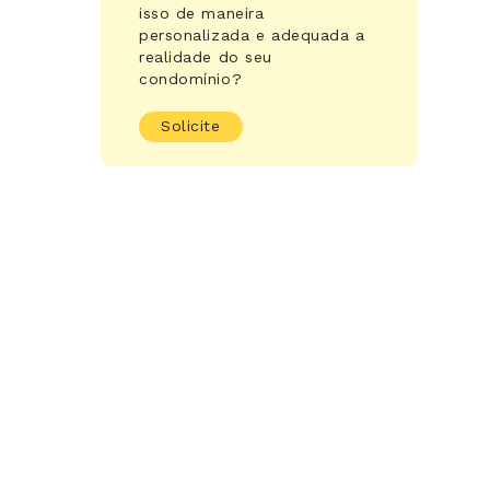
isso de maneira
personalizada e adequada a
realidade do seu
condomínio?
Solicite