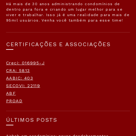
Há mais de 30 anos administrando condomínios de
dentro para fora e criando um lugar melhor para se
viver e trabalhar. Isso já é uma realidade para mais de
95mil usuários. Venha você também para esse time!
CERTIFICAÇÕES E ASSOCIAÇÕES
Creci: 016995-J
CRA: 5813
AABIC: 403
SECOVI: 22119
ABF
PROAD
ÚLTIMOS POSTS
Airbnb em condomínios: novos desdobramentos.