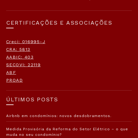
CERTIFICAÇÕES E ASSOCIAÇÕES
Creci: 016995-J
CRA: 5813
AABIC: 403
SECOVI: 22119
ABF
PROAD
ÚLTIMOS POSTS
Airbnb em condomínios: novos desdobramentos.
Medida Provisória da Reforma do Setor Elétrico – o que
muda no seu condomínio?