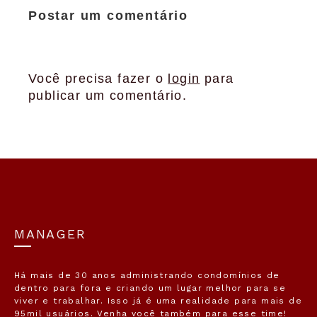
Postar um comentário
Você precisa fazer o
login
para
publicar um comentário.
MANAGER
Há mais de 30 anos administrando condomínios de
dentro para fora e criando um lugar melhor para se
viver e trabalhar. Isso já é uma realidade para mais de
95mil usuários. Venha você também para esse time!