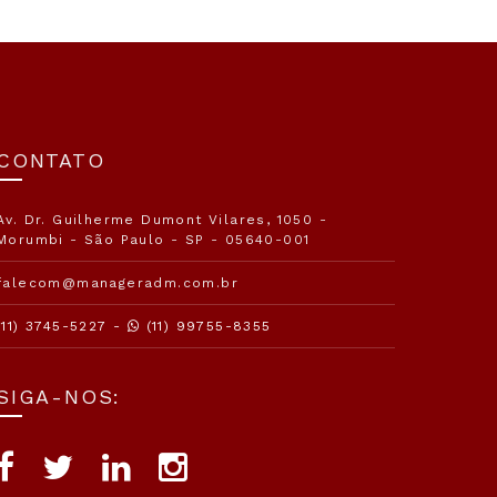
CONTATO
Av. Dr. Guilherme Dumont Vilares, 1050 -
Morumbi - São Paulo - SP - 05640-001
falecom@manageradm.com.br
(11) 3745-5227 -
(11) 99755-8355
SIGA-NOS: