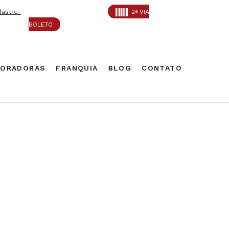
dastre-
2ª VIA
BOLETO
PORADORAS
FRANQUIA
BLOG
CONTATO