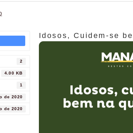
0
Idosos, Cuidem-se b
2
4.00 KB
1
o de 2020
o de 2020