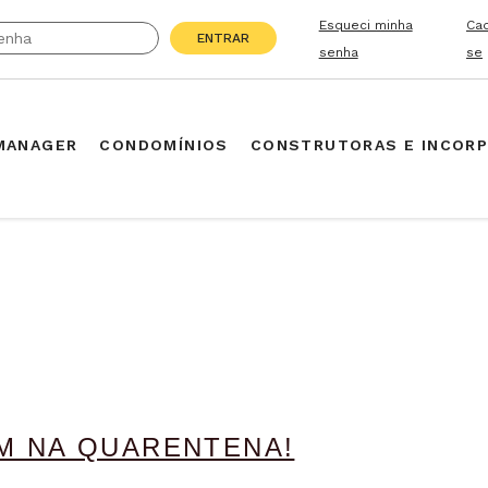
Esqueci minha
Ca
ENTRAR
senha
se
MANAGER
CONDOMÍNIOS
CONSTRUTORAS E INCOR
EM NA QUARENTENA!