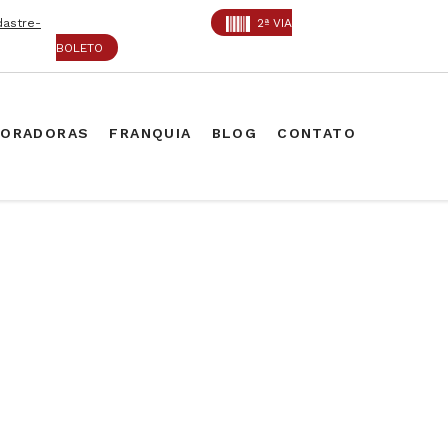
dastre-
2ª VIA
BOLETO
PORADORAS
FRANQUIA
BLOG
CONTATO