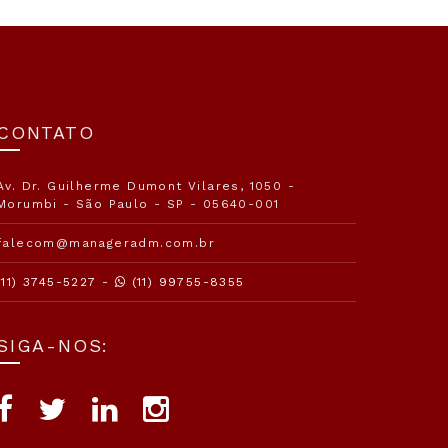
CONTATO
Av. Dr. Guilherme Dumont Vilares, 1050 -
Morumbi - São Paulo - SP - 05640-001
falecom@manageradm.com.br
(11) 3745-5227 -
(11) 99755-8355
SIGA-NOS: