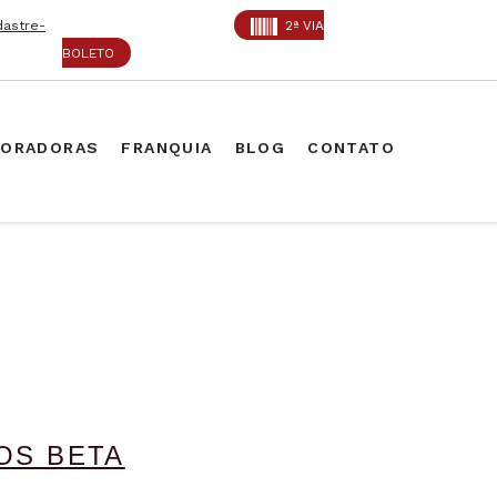
dastre-
2ª VIA
BOLETO
PORADORAS
FRANQUIA
BLOG
CONTATO
IOS BETA