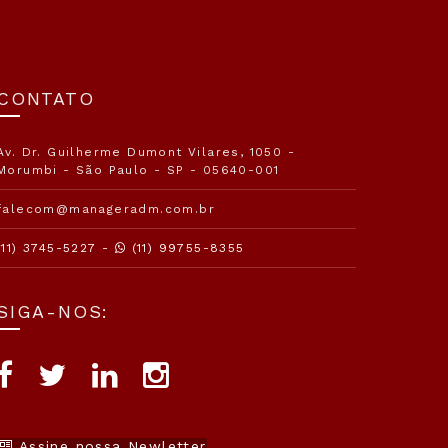
CONTATO
Av. Dr. Guilherme Dumont Vilares, 1050 -
Morumbi - São Paulo - SP - 05640-001
falecom@manageradm.com.br
(11) 3745-5227 -
(11) 99755-8355
SIGA-NOS:
Assine nossa Newletter