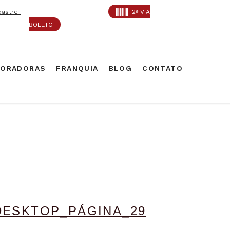
dastre-
2ª VIA
BOLETO
PORADORAS
FRANQUIA
BLOG
CONTATO
DESKTOP_PÁGINA_29