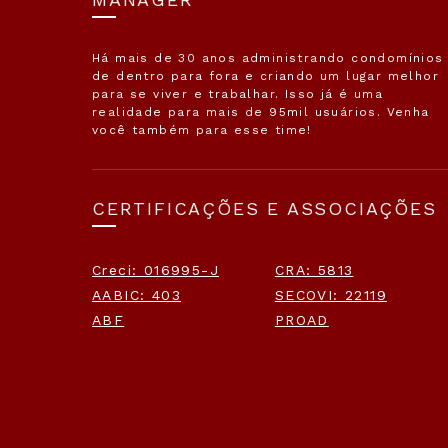
Há mais de 30 anos administrando condomínios
de dentro para fora e criando um lugar melhor
para se viver e trabalhar. Isso já é uma
realidade para mais de 95mil usuários. Venha
você também para esse time!
CERTIFICAÇÕES E ASSOCIAÇÕES
Creci: 016995-J
CRA: 5813
AABIC: 403
SECOVI: 22119
ABF
PROAD