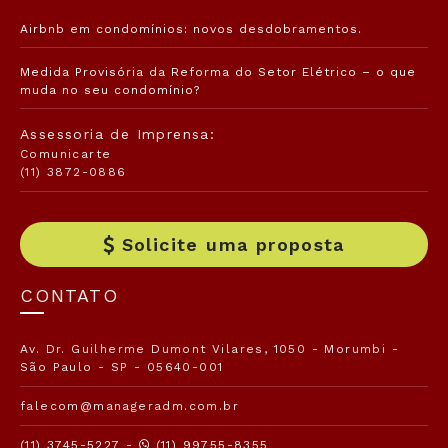
Airbnb em condomínios: novos desdobramentos.
Medida Provisória da Reforma do Setor Elétrico – o que
muda no seu condomínio?
Assessoria de Imprensa:
Comunicarte
(11) 3872-0886
Solicite uma proposta
CONTATO
Av. Dr. Guilherme Dumont Vilares, 1050 - Morumbi -
São Paulo - SP - 05640-001
falecom@manageradm.com.br
(11) 3745-5227 -
(11) 99755-8355