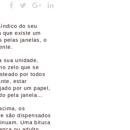
índico do seu
 que existe um
s pelas janelas, o
ente.
 sua unidade,
mo zelo que se
steado por todos
nte, estar
ejado por um papel,
ado pela janela…
acima, os
que são dispensados
tinuam. Uma bituca
ança ou adulto,