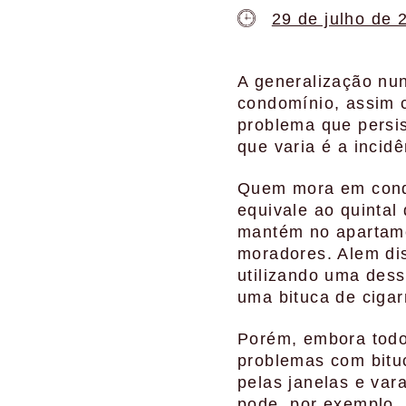
29 de julho de 
A generalização nu
condomínio, assim 
problema que persis
que varia é a incid
Quem mora em cond
equivale ao quintal
mantém no apartame
moradores. Alem di
utilizando uma dess
uma bituca de cigar
Porém, embora todo
problemas com bituc
pelas janelas e va
pode, por exemplo,