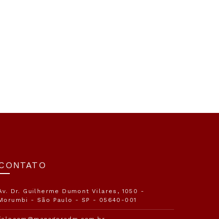
CONTATO
Av. Dr. Guilherme Dumont Vilares, 1050 -
Morumbi - São Paulo - SP - 05640-001
falecom@manageradm.com.br