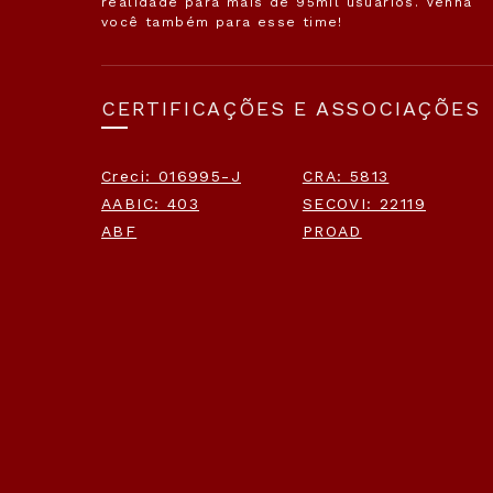
realidade para mais de 95mil usuários. Venha
você também para esse time!
CERTIFICAÇÕES E ASSOCIAÇÕES
Creci: 016995-J
CRA: 5813
AABIC: 403
SECOVI: 22119
ABF
PROAD