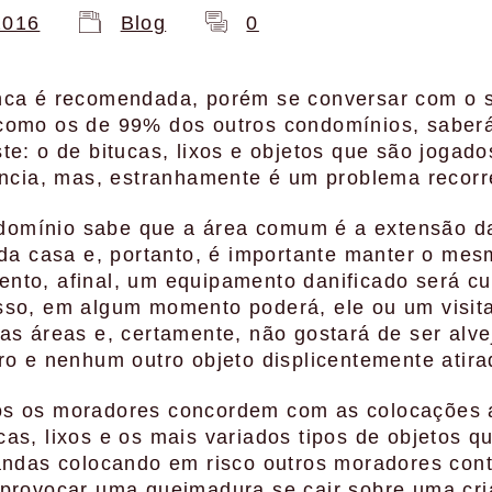
2016
Blog
0
nca é recomendada, porém se conversar com o s
como os de 99% dos outros condomínios, saberá
te: o de bitucas, lixos e objetos que são jogado
ência, mas, estranhamente é um problema recorr
omínio sabe que a área comum é a extensão da
 da casa e, portanto, é importante manter o mes
nto, afinal, um equipamento danificado será cu
sso, em algum momento poderá, ele ou um visita
as áreas e, certamente, não gostará de ser alv
ro e nenhum outro objeto displicentemente atir
s os moradores concordem com as colocações 
as, lixos e os mais variados tipos de objetos 
randas colocando em risco outros moradores con
 provocar uma queimadura se cair sobre uma cri