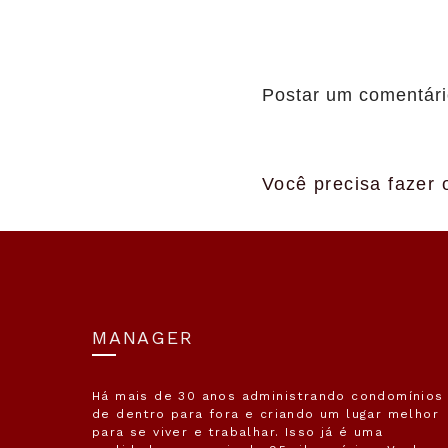
Postar um comentár
Você precisa fazer
MANAGER
Há mais de 30 anos administrando condomínios
de dentro para fora e criando um lugar melhor
para se viver e trabalhar. Isso já é uma