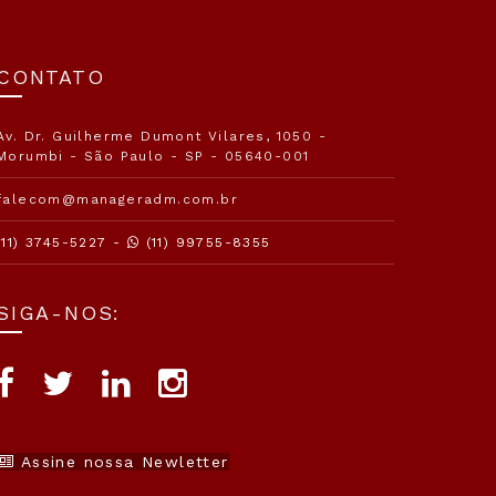
CONTATO
Av. Dr. Guilherme Dumont Vilares, 1050 -
Morumbi - São Paulo - SP - 05640-001
falecom@manageradm.com.br
(11) 3745-5227 -
(11) 99755-8355
SIGA-NOS:
Assine nossa Newletter