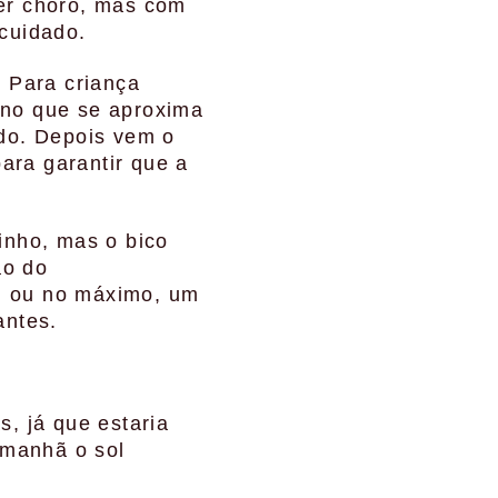
er choro, mas com
 cuidado.
 Para criança
ino que se aproxima
ido. Depois vem o
ara garantir que a
inho, mas o bico
ão do
, ou no máximo, um
antes.
s, já que estaria
amanhã o sol