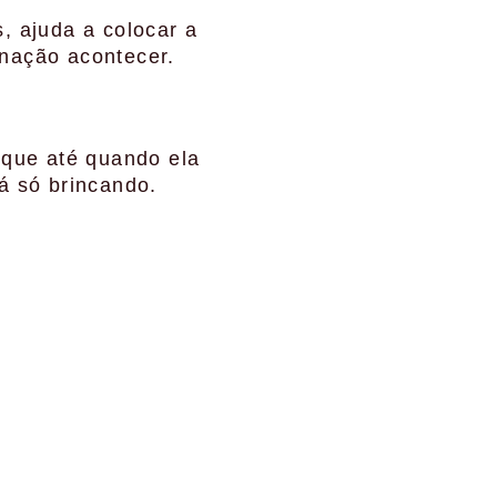
, ajuda a colocar a
inação acontecer.
orque até quando ela
á só brincando.