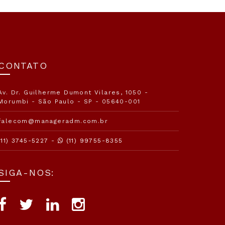
CONTATO
Av. Dr. Guilherme Dumont Vilares, 1050 -
Morumbi - São Paulo - SP - 05640-001
falecom@manageradm.com.br
(11) 3745-5227 -
(11) 99755-8355
SIGA-NOS: