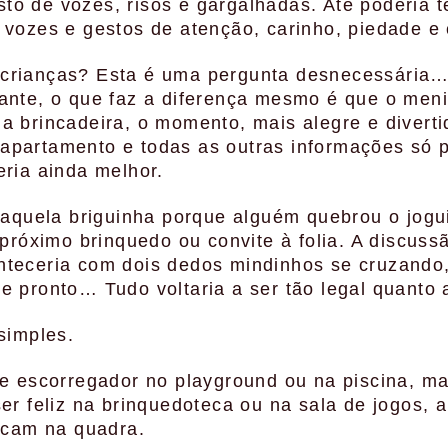
o de vozes, risos e gargalhadas. Até poderia t
 vozes e gestos de atenção, carinho, piedade e
crianças? Esta é uma pergunta desnecessária…
tante, o que faz a diferença mesmo é que o men
a brincadeira, o momento, mais alegre e divert
apartamento e todas as outras informações só p
eria ainda melhor.
r aquela briguinha porque alguém quebrou o jogu
 próximo brinquedo ou convite à folia. A discuss
nteceria com dois dedos mindinhos se cruzando
e pronto… Tudo voltaria a ser tão legal quanto 
simples.
de escorregador no playground ou na piscina, ma
ser feliz na brinquedoteca ou na sala de jogos, 
incam na quadra.